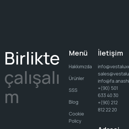
Birlikte
Menü
İletişim
Hakkımızda
info@vestalux
çalışalı
sales@vestalu
Ürünler
info@fa.anash
m
+(90) 501
SSS
633 40 30
Blog
+(90) 212
812 22 20
Cookie
Policy