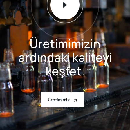
Üretimimizin
ardındaki kaliteyi
keşfet.
Üretimimiz