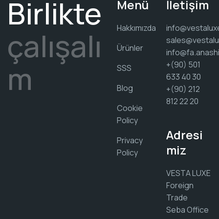
Birlikte
Menü
İletişim
Hakkımızda
info@vestalux
çalışalı
sales@vestalu
Ürünler
info@fa.anash
m
+(90) 501
SSS
633 40 30
Blog
+(90) 212
812 22 20
Cookie
Policy
Adresi
Privacy
miz
Policy
VESTA LUXE
Foreign
Trade
Seba Office