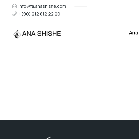
info@fa.anashishe.com
+(90) 212 812 22 20
Ana