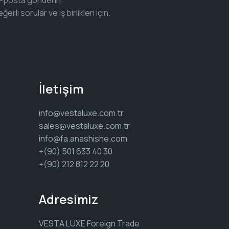
r e-posta gönderin:
ğerli sorular ve iş birlikleri için.
İletişim
info@vestaluxe.com.tr
sales@vestaluxe.com.tr
info@fa.anashishe.com
+(90) 501 633 40 30
+(90) 212 812 22 20
Adresimiz
VESTA LUXE Foreign Trade